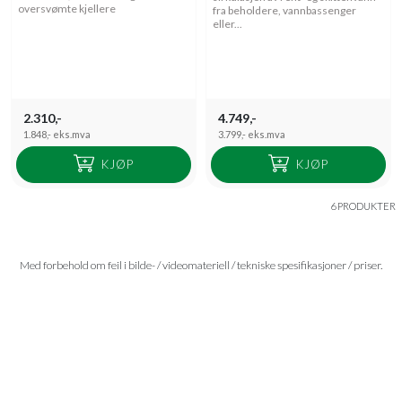
oversvømte kjellere
fra beholdere, vannbassenger
eller...
2.310,-
4.749,-
1.848,-
eks.mva
3.799,-
eks.mva
KJØP
KJØP
6 PRODUKTER
Med forbehold om feil i bilde- / videomateriell / tekniske spesifikasjoner / priser.