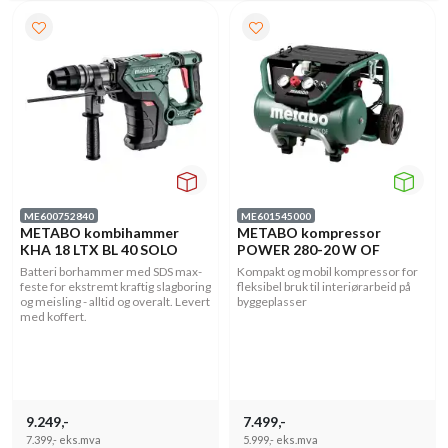
ME600752840
ME601545000
METABO kombihammer
METABO kompressor
KHA 18 LTX BL 40 SOLO
POWER 280-20 W OF
Batteri borhammer med SDS max-
Kompakt og mobil kompressor for
feste for ekstremt kraftig slagboring
fleksibel bruk til interiørarbeid på
og meisling - alltid og overalt. Levert
byggeplasser
med koffert.
9.249,-
7.499,-
7.399,-
eks.mva
5.999,-
eks.mva