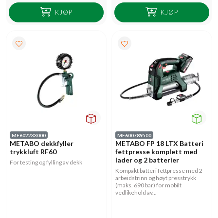
KJØP
KJØP
ME602233000
ME600789500
METABO dekkfyller
METABO FP 18 LTX Batteri
trykkluft RF60
fettpresse komplett med
lader og 2 batterier
For testing og fylling av dekk
Kompakt batteri fettpresse med 2
arbeidstrinn og høyt presstrykk
(maks. 690 bar) for mobilt
vedlikehold av...