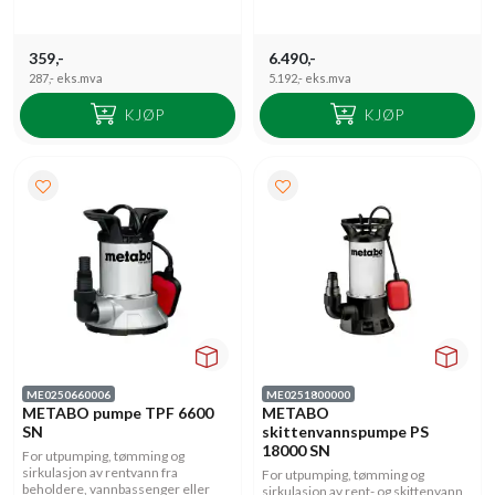
359,-
6.490,-
287,-
eks.mva
5.192,-
eks.mva
KJØP
KJØP
ME0250660006
ME0251800000
METABO pumpe TPF 6600
METABO
SN
skittenvannspumpe PS
18000 SN
For utpumping, tømming og
sirkulasjon av rentvann fra
For utpumping, tømming og
beholdere, vannbassenger eller
sirkulasjon av rent- og skittenvann