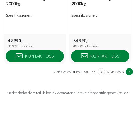
2000kg
2000kg
Spesifikasjoner:
Spesifikasjoner:
49.990,-
54.990,-
39.992,-
eks.mva
43.992,-
eks.mva
KONTAKT OSS
KONTAKT OSS
PREVIOUS
N
«
»
VISER
24
AV
51
PRODUKTER
SIDE
1
AV
3
Med forbehold om feil i bilde- / videomateriell / tekniske spesifikasjoner / priser.