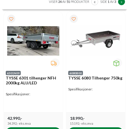
PREVIOUS
N
«
»
VISER
24
AV
51
PRODUKTER
SIDE
1
AV
3
6301N09
6080B00
TYSSE 6301 tilhenger NFH
TYSSE 6080 Tilhenger 750kg
2000kg ALU/LED
Spesifikasjoner:
Spesifikasjoner:
42.990,-
18.990,-
34.392,-
eks.mva
15.192,-
eks.mva