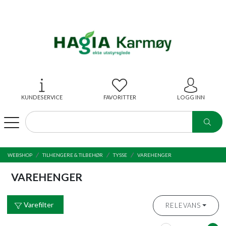
KUNDESERVICE
FAVORITTER
LOGG INN
WEBSHOP
TILHENGERE & TILBEHØR
TYSSE
VAREHENGER
VAREHENGER
Varefilter
RELEVANS