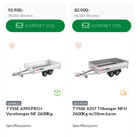
92.900,-
82.900,-
74.320,-
eks.mva
66.320,-
eks.mva
KONTAKT OSS
KONTAKT OSS
6390S21
6357S14
TYSSE 6390 PRO+
TYSSE 6357 Tilhenger NFH
Varehenger NF 2600Kg
2600Kg m/50cm karm
Spesifikasjoner:
Spesifikasjoner: