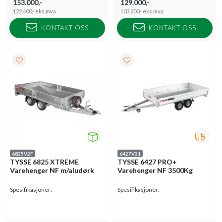
153.000,-
129.000,-
122.400,-
eks.mva
103.200,-
eks.mva
KONTAKT OSS
KONTAKT OSS
6825V2F
6427V21
TYSSE 6825 XTREME
TYSSE 6427 PRO+
Varehenger NF m/aludørk
Varehenger NF 3500Kg
Spesifikasjoner:
Spesifikasjoner: