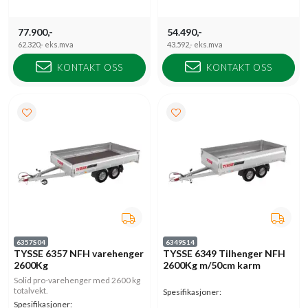
77.900,-
54.490,-
62.320,-
eks.mva
43.592,-
eks.mva
KONTAKT OSS
KONTAKT OSS
6357S04
6349S14
TYSSE 6357 NFH varehenger
TYSSE 6349 Tilhenger NFH
2600Kg
2600Kg m/50cm karm
Solid pro-varehenger med 2600 kg
totalvekt.
Spesifikasjoner:
Spesifikasjoner: