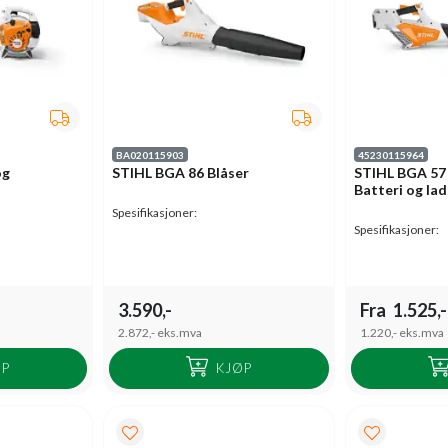
BA020115903
45230115964
og
STIHL BGA 86 Blåser
STIHL BGA 57 
Batteri og lad
Spesifikasjoner:
Spesifikasjoner:
3.590,-
Fra
1.525,-
2.872,-
eks.mva
1.220,-
eks.mva
ØP
KJØP