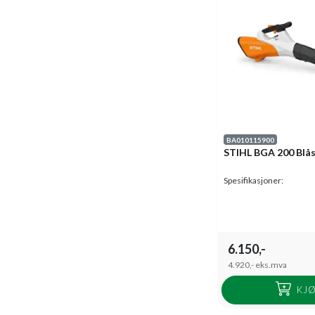
BA010115900
STIHL BGA 200 Blås
Spesifikasjoner:
6.150,-
4.920,-
eks.mva
KJ