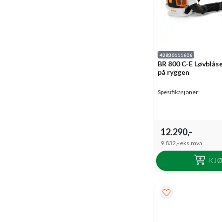
42830111606
BR 800 C-E Løvblås
på ryggen
Spesifikasjoner:
12.290,-
9.832,-
eks.mva
KJ