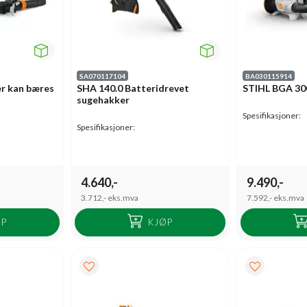
SA070117104
BA030115914
er kan bæres
SHA 140.0 Batteridrevet
STIHL BGA 300
sugehakker
Spesifikasjoner:
Spesifikasjoner:
4.640,-
9.490,-
3.712,-
eks.mva
7.592,-
eks.mva
ØP
KJØP