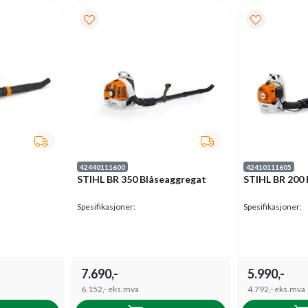
42440111600
42410111605
STIHL BR 350 Blåseaggregat
STIHL BR 200 
Spesifikasjoner:
Spesifikasjoner:
7.690,-
5.990,-
6.152,-
eks.mva
4.792,-
eks.mva