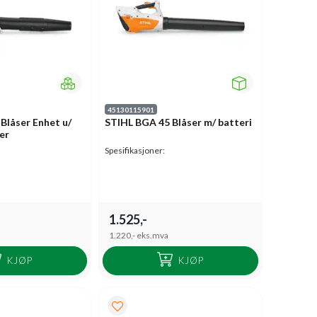
45130115901
Blåser Enhet u/
STIHL BGA 45 Blåser m/ batteri
er
Spesifikasjoner:
1.525,-
1.220,-
eks.mva
KJØP
KJØP