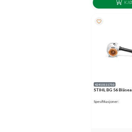
KJ
42410111750
STIHL BG 56 Blåse
Spesifikasjoner: