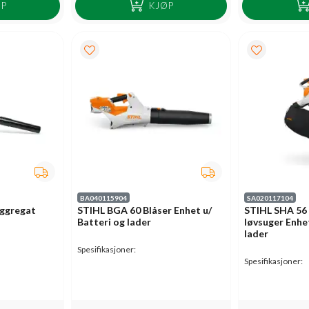
ØP
KJØP
BA040115904
SA020117104
aggregat
STIHL BGA 60 Blåser Enhet u/
STIHL SHA 56 
Batteri og lader
løvsuger Enhet
lader
Spesifikasjoner:
Spesifikasjoner: