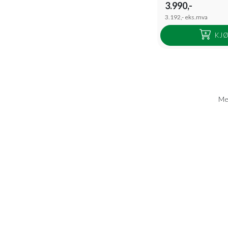
3.990,-
3.192,-
eks.mva
KJ
Med