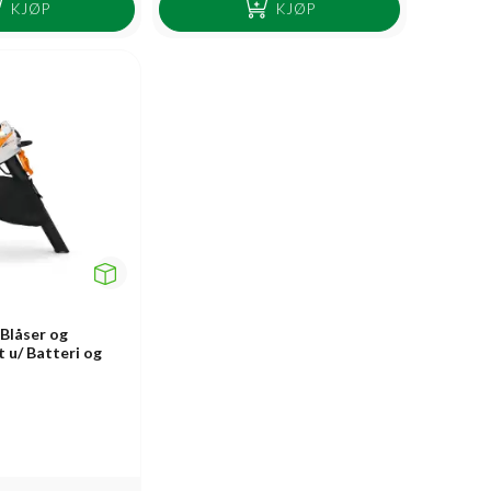
KJØP
KJØP
Blåser og
 u/ Batteri og