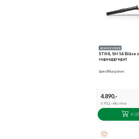
42410110928
STIHL SH 56 Blåse 
sugeaggregat
Spesifikasjoner:
4.890,-
3.912,-
eks.mva
KJ