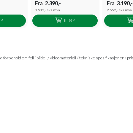
Fra
2.390,-
Fra
3.190,-
1.912,-
eks.mva
2.552,-
eks.mva
ØP
KJØP
 forbehold om feil i bilde- / videomateriell / tekniske spesifikasjoner / pri