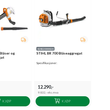
42822000024
Blåser og
STIHL BR 700 Blåseaggregat
gat
Spesifikasjoner:
12.290,-
9.832,-
eks.mva
KJØP
KJØP