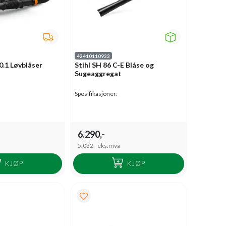
42410110933
.1 Løvblåser
Stihl SH 86 C-E Blåse og
Sugeaggregat
Spesifikasjoner:
6.290,-
5.032,-
eks.mva
KJØP
KJØP