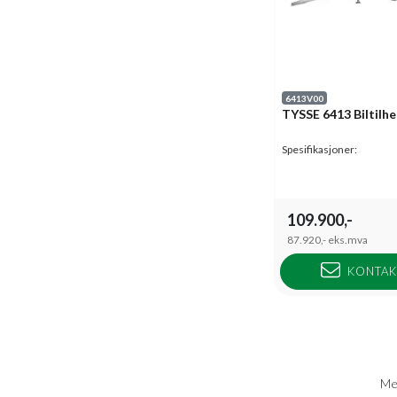
6413V00
TYSSE 6413 Biltilh
Spesifikasjoner:
109.900,-
87.920,-
eks.mva
KONTAK
Med