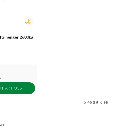
ltilhenger 2600kg
a
NTAKT OSS
3 PRODUKTER
ser.