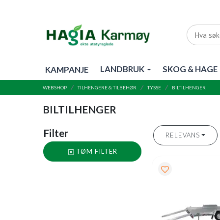
LANDBRUK
SKOG & HAGE
KAMPANJE
WEBSHOP
TILHENGERE & TILBEHØR
TYSSE
BILTILHENGER
BILTILHENGER
Filter
RELEVANS
TØM FILTER