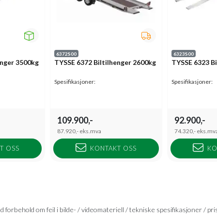
6372S00
6323S00
enger 3500kg
TYSSE 6372 Biltilhenger 2600kg
TYSSE 6323 Bi
Spesifikasjoner:
Spesifikasjoner:
109.900,-
92.900,-
87.920,-
eks.mva
74.320,-
eks.mv
T OSS
KONTAKT OSS
KO
 forbehold om feil i bilde- / videomateriell / tekniske spesifikasjoner / pri