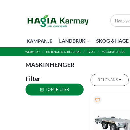
LANDBRUK
SKOG & HAGE
KAMPANJE
WEBSHOP
TILHENGERE & TILBEHØR
TYSSE
MASKINHENGER
MASKINHENGER
Filter
RELEVANS
TØM FILTER