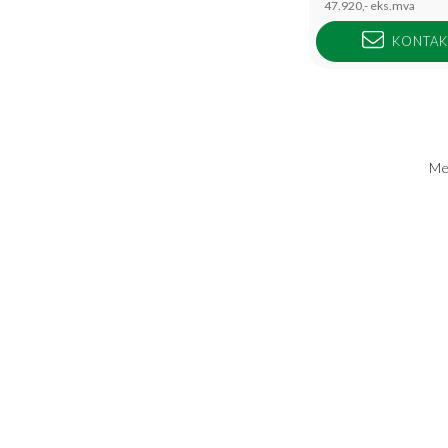
47.920,-
eks.mva
KONTAK
Med