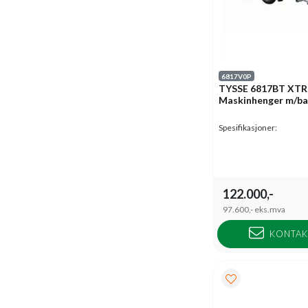
6817V0P
TYSSE 6817BT XT
Maskinhenger m/ba
Spesifikasjoner:
122.000,-
97.600,-
eks.mva
KONTAK