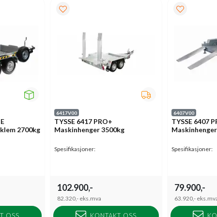
6417V00
6407V00
ME
TYSSE 6417 PRO+
TYSSE 6407 
klem 2700kg
Maskinhenger 3500kg
Maskinhenger
Spesifikasjoner:
Spesifikasjoner:
102.900,-
79.900,-
82.320,-
eks.mva
63.920,-
eks.mv
T OSS
KONTAKT OSS
KO