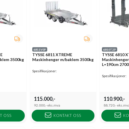
6811V0P
6810T2P
ME
TYSSE 6811 XTREME
TYSSE 6810 
klem 3500kg
Maskinhenger m/baklem 3500kg
Maskinhenger
L=190cm 2700
Spesifikasjoner:
Spesifikasjoner:
115.000,-
110.900,-
92.000,-
eks.mva
88.720,-
eks.mv
T OSS
KONTAKT OSS
KO