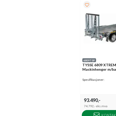
6809T0P
TYSSE 6809 XTRE
Maskinhenger m/ba
Spesifikasjoner:
93.490,-
74.792,-
eks.mva
KONTAK