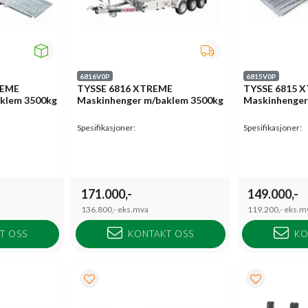
6816V0P
6815V0P
REME
TYSSE 6816 XTREME
TYSSE 6815 
klem 3500kg
Maskinhenger m/baklem 3500kg
Maskinhenger
Spesifikasjoner:
Spesifikasjoner:
171.000,-
149.000,-
136.800,-
eks.mva
119.200,-
eks.m
T OSS
KONTAKT OSS
KO