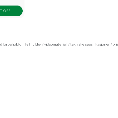
T OSS
 forbehold om feil i bilde- / videomateriell / tekniske spesifikasjoner / pri