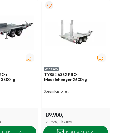
6352S00
PRO+
TYSSE 6352 PRO+
 3500kg
Maskinhenger 2600kg
Spesifikasjoner:
89.900,-
a
71.920,-
eks.mva
NTAKT OSS
KONTAKT OSS