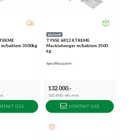
6813V0P
XTREME
TYSSE 6813 XTREME
 m/baklem 3500kg
Maskinhenger m/baklem 3500
kg
Spesifikasjoner:
132.000,-
va
105.600,-
eks.mva
NTAKT OSS
KONTAKT OSS