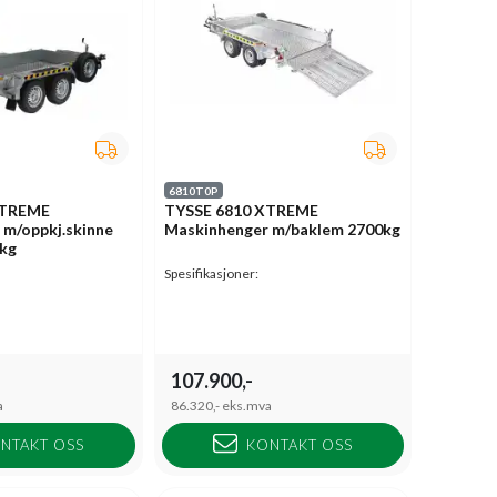
6810T0P
XTREME
TYSSE 6810 XTREME
 m/oppkj.skinne
Maskinhenger m/baklem 2700kg
kg
Spesifikasjoner:
107.900,-
a
86.320,-
eks.mva
NTAKT OSS
KONTAKT OSS