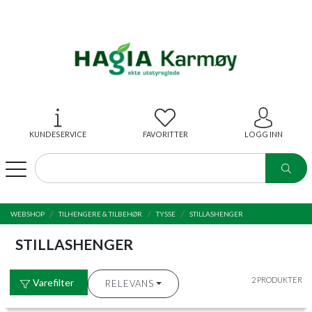
KUNDESERVICE
FAVORITTER
LOGG INN
WEBSHOP
TILHENGERE & TILBEHØR
TYSSE
STILLASHENGER
STILLASHENGER
2 PRODUKTER
Varefilter
RELEVANS