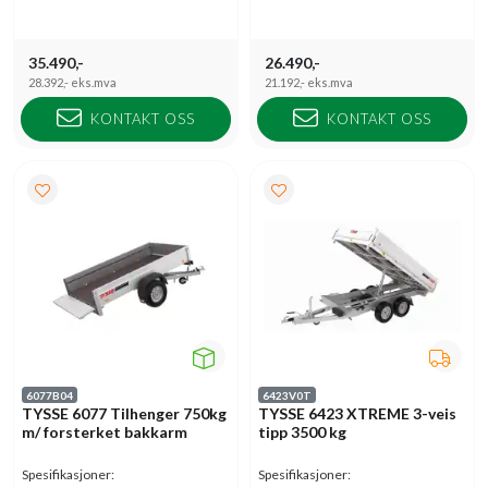
35.490,-
26.490,-
28.392,-
eks.mva
21.192,-
eks.mva
KONTAKT OSS
KONTAKT OSS
6077B04
6423V0T
TYSSE 6077 Tilhenger 750kg
TYSSE 6423 XTREME 3-veis
m/ forsterket bakkarm
tipp 3500 kg
Spesifikasjoner:
Spesifikasjoner: