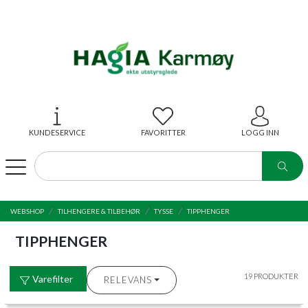
KUNDESERVICE
FAVORITTER
LOGG INN
WEBSHOP
TILHENGERE & TILBEHØR
TYSSE
TIPPHENGER
TIPPHENGER
19 PRODUKTER
Varefilter
RELEVANS