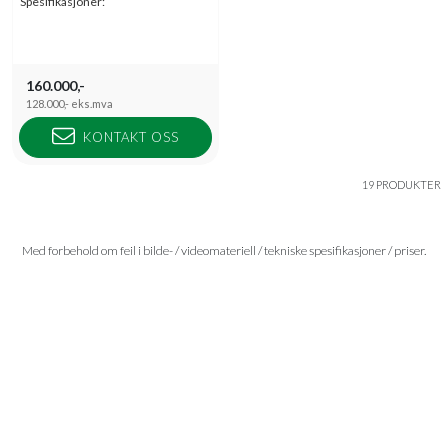
Spesifikasjoner:
160.000,-
128.000,-
eks.mva
KONTAKT OSS
19 PRODUKTER
Med forbehold om feil i bilde- / videomateriell / tekniske spesifikasjoner / priser.