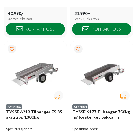
40.990,-
31.990,-
32.792,-
eks.mva
25.592,-
eks.mva
KONTAKT OSS
KONTAKT OSS
6219H06
6177B04
TYSSE 6219 Tilhenger FS 35
TYSSE 6177 Tilhenger 750kg
skrutipp 1300kg
m/ forsterket bakkarm
Spesifikasjoner:
Spesifikasjoner: