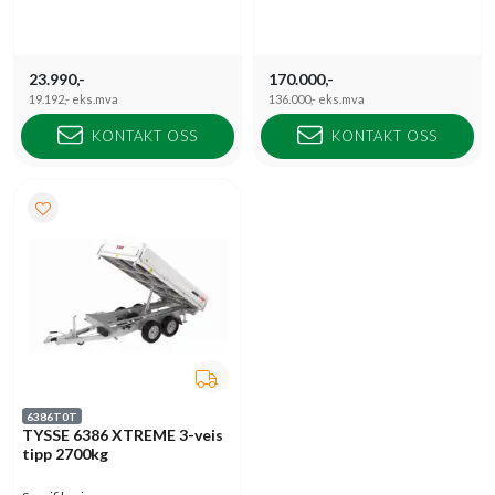
23.990,-
170.000,-
19.192,-
eks.mva
136.000,-
eks.mva
KONTAKT OSS
KONTAKT OSS
6386T0T
TYSSE 6386 XTREME 3-veis
tipp 2700kg