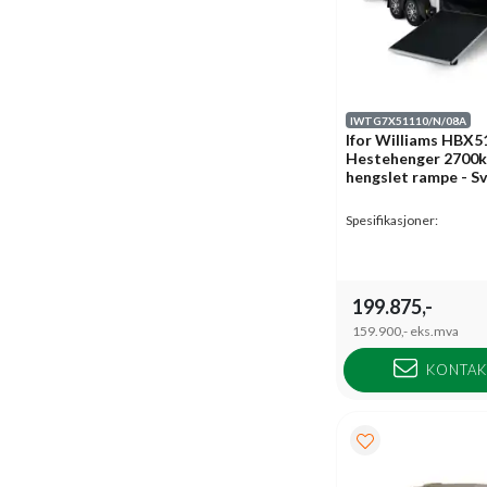
IWTG7X51110/N/08A
Ifor Williams HBX5
Hestehenger 2700k
hengslet rampe - S
Spesifikasjoner:
199.875,-
159.900,-
eks.mva
KONTAK