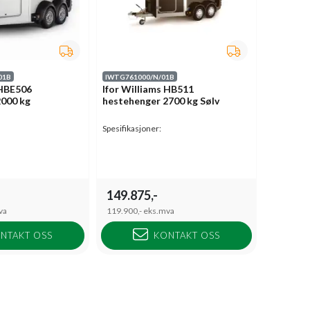
01B
IWTG761000/N/01B
 HBE506
Ifor Williams HB511
2000 kg
hestehenger 2700 kg Sølv
Spesifikasjoner:
149.875,-
va
119.900,-
eks.mva
NTAKT OSS
KONTAKT OSS