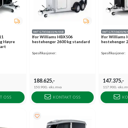
IWTG7X50610/N/01B
IWTG7E50630/N/
11
Ifor Williams HBX506
Ifor Williams
g Høyre
hestehenger 2600 kg standard
hestehenger 
vart
Spesifikasjoner:
Spesifikasjoner:
188.625,-
147.375,-
150.900,-
eks.mva
117.900,-
eks.m
T OSS
KONTAKT OSS
KO