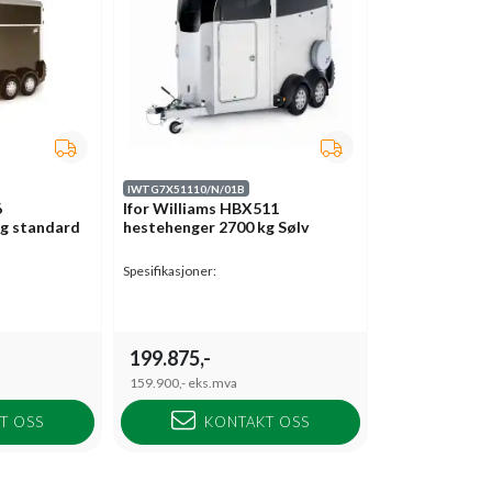
IWTG7X51110/N/01B
6
Ifor Williams HBX511
kg standard
hestehenger 2700 kg Sølv
Spesifikasjoner:
199.875,-
159.900,-
eks.mva
T OSS
KONTAKT OSS