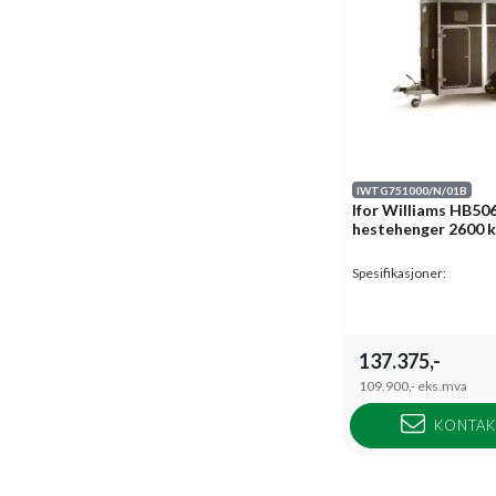
IWTG751000/N/01B
Ifor Williams HB50
hestehenger 2600 
Spesifikasjoner:
137.375,-
109.900,-
eks.mva
KONTAK