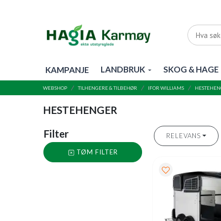
LANDBRUK
SKOG & HAGE
KAMPANJE
WEBSHOP
TILHENGERE & TILBEHØR
IFOR WILLIAMS
HESTEHEN
HESTEHENGER
Filter
RELEVANS
TØM FILTER