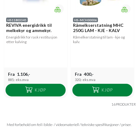
HS11803345
HS-MCH00006
REVIVA energidrikk til
Råmelkserstatning MHC
melkekyr og ammekyr.
250G LAM - KJE - KALV
Energidrikk for rask restitusjon
Råmelkerstatning til lam - kje og
etter kalving
kalv.
Fra
1.106,-
Fra
400,-
885,-
eks.mva
320,-
eks.mva
KJØP
KJØP
16 PRODUKTER
Med forbehold om feil i bilde- / videomateriell / tekniske spesifikasjoner / priser.