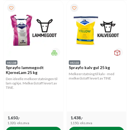
HS108
HS103
Sprayfo lammegodt
Sprayfo kalv gul 25 kg
KjerneLam 25 kg
Melkeerstatning til kalv - med
melkeråstoff levert av TINE
Den ideelle melkeerstatningen til
lam og kje. Melkeråstoff levert av
TINE.
1.650,-
1.438,-
1.320,-
eks.mva
1.150,-
eks.mva