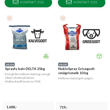
KONTAKT OSS
KONTAKT OSS
HS104
HS105
Sprayfo kalv DELTA 25kg
NukloSpray Grisegodt
smågrismelk 10 kg
Energirikt melkeerstatning som gir
sikker tilvekt på kalven.
Melkeerstatning til spegris.
Melkeråstoff levert av TINE.
1.688,-
719,-