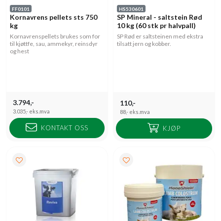
FF0101
HS530601
Kornavrens pellets sts 750
SP Mineral - saltstein Rød
kg
10 kg (60 stk pr halvpall)
Kornavrenspellets brukes som for
SP Rød er saltsteinen med ekstra
til kjøttfe, sau, ammekyr, reinsdyr
tilsatt jern og kobber.
og hest
3.794,-
110,-
3.035,-
eks.mva
88,-
eks.mva
KONTAKT OSS
KJØP