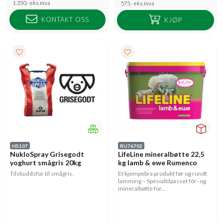
1.350,-
eks.mva
575,-
eks.mva
KONTAKT OSS
KJØP
HS107
RU76702
NukloSpray Grisegodt
LifeLine mineralbøtte 22,5
yoghurt smågris 20kg
kg lamb & ewe Rumenco
Tilskuddsfor til smågris.
Et kjempebra produkt før og rundt
lamming – Spesialtilpasset fôr- og
mineralbøtte for...