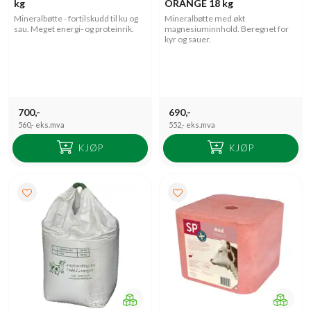
kg
ORANGE 18 kg
Mineralbøtte - fortilskudd til ku og
Mineralbøtte med økt
sau. Meget energi- og proteinrik.
magnesiuminnhold. Beregnet for
kyr og sauer.
700,-
690,-
560,-
eks.mva
552,-
eks.mva
KJØP
KJØP