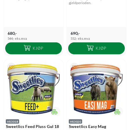
gjeldperioden.
680,-
690,-
544,-
eks.mva
552,-
eks.mva
KJØP
KJØP
HS3018
HS3020
Sweetlics Feed Pluss Gul 18
Sweetlics Easy Mag