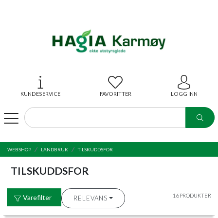
KUNDESERVICE
FAVORITTER
LOGG INN
WEBSHOP
LANDBRUK
TILSKUDDSFOR
TILSKUDDSFOR
16 PRODUKTER
Varefilter
RELEVANS