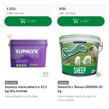
1.350,-
858,-
1.080,-
eks.mva
686,-
eks.mva
KJØP
KJØP
RU17001
HS3015
Supalyx mineralbøtte 22,5
Sweetlics Sheep GRØNN 20
kg lilla hvitløk
kg
Mineralbøtte med hvitløk.
Mineralbøtte spesielt egnet til
sauer og lam.