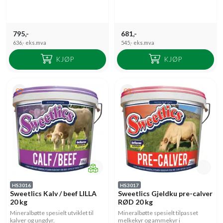
795,-
681,-
636,-
eks.mva
545,-
eks.mva
KJØP
KJØP
HS3016
HS3017
Sweetlics Kalv / beef LILLA
Sweetlics Gjeldku pre-calver
20 kg
RØD 20 kg
Mineralbøtte spesielt utviklet til
Mineralbøtte spesielt tilpasset
kalver og ungdyr.
melkekyr og ammekyr i