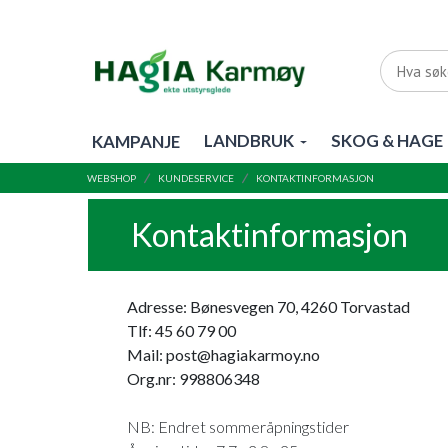
LANDBRUK
SKOG & HAGE
KAMPANJE
WEBSHOP
KUNDESERVICE
KONTAKTINFORMASJON
Kontaktinformasjon
Adresse: Bønesvegen 70, 4260 Torvastad
Tlf: 45 60 79 00
Mail: post@hagiakarmoy.no
Org.nr: 998806348
NB: Endret sommeråpningstider